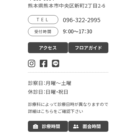
病院概要
福田病院の歴史
HOSPITAL MOVIE
熊本県熊本市中央区新町2丁目2-6
地域文化交流館
アクセス
フロアガイド
096-322-2995
TEL
9：00～17：30
受付時間
診療案内
アクセス
フロアガイド
産科（周産期）
婦人科・更年期外来
小児科
生殖内分泌科
東洋医学漢方診療科
乳腺外科
肛門外科
麻酔科
診察日：月曜～土曜
入院案内
休診日：日曜・祝日
お産の入院について
お部屋について
診療科によって診療日時が異なりますので
お食事について
LDR
MFICU
詳細はこちらをご確認下さい
新生児センター
出産の流れ
出産方法
診療時間
面会時間
里帰り出産
病院情報の公開
産後ケア