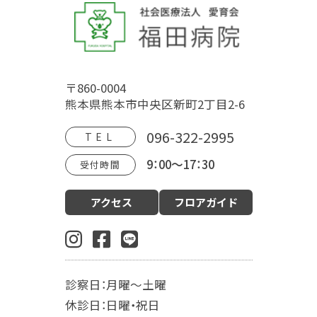
トップページ
福田病院について
〒860-0004
病院概要
福田病院の歴史
HOSPITAL MOVIE
熊本県熊本市中央区新町2丁目2-6
地域文化交流館
アクセス
フロアガイド
096-322-2995
TEL
9：00～17：30
受付時間
診療案内
アクセス
フロアガイド
産科（周産期）
婦人科・更年期外来
小児科
生殖内分泌科
東洋医学漢方診療科
乳腺外科
肛門外科
麻酔科
診察日：月曜～土曜
入院案内
休診日：日曜・祝日