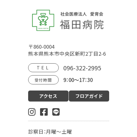
トップページ
福田病院について
〒860-0004
病院概要
福田病院の歴史
HOSPITAL MOVIE
熊本県熊本市中央区新町2丁目2-6
地域文化交流館
アクセス
フロアガイド
096-322-2995
TEL
9：00～17：30
受付時間
診療案内
アクセス
フロアガイド
産科（周産期）
婦人科・更年期外来
小児科
生殖内分泌科
東洋医学漢方診療科
乳腺外科
肛門外科
麻酔科
診察日：月曜～土曜