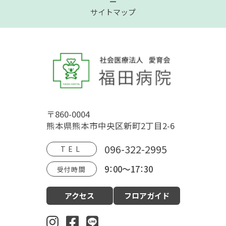
サイトマップ
トップページ
福田病院について
〒860-0004
病院概要
福田病院の歴史
HOSPITAL MOVIE
熊本県熊本市中央区新町2丁目2-6
地域文化交流館
アクセス
フロアガイド
096-322-2995
TEL
9：00～17：30
受付時間
診療案内
アクセス
フロアガイド
産科（周産期）
婦人科・更年期外来
小児科
生殖内分泌科
東洋医学漢方診療科
乳腺外科