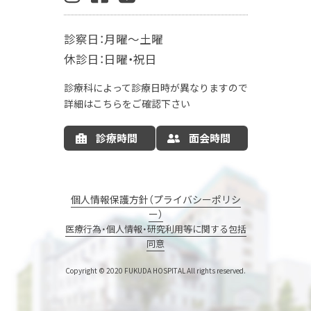
肛門外科
麻酔科
診察日：月曜～土曜
入院案内
休診日：日曜・祝日
お産の入院について
お部屋について
診療科によって診療日時が異なりますので
お食事について
LDR
MFICU
詳細はこちらをご確認下さい
新生児センター
出産の流れ
出産方法
診療時間
面会時間
里帰り出産
病院情報の公開
産後ケア
マタニティサポート
個人情報保護方針（プライバシーポリシ
ー）
ナーサリーコアラ
コアラウェルネス
医療行為・個人情報・研究利用等に関する包括
同意
コアラウェルネスのご予約
エステサロン
母親・両親学級
Copyright © 2020 FUKUDA HOSPITAL
All rights reserved.