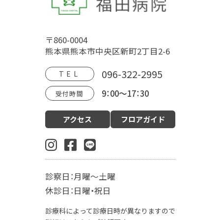
福田病院について
〒860-0004
病院概要
福田病院の歴史
HOSPITAL MOVIE
熊本県熊本市中央区新町2丁目2-6
地域文化交流館
アクセス
フロアガイド
096-322-2995
TEL
9：00～17：30
受付時間
診療案内
アクセス
フロアガイド
産科（周産期）
婦人科・更年期外来
小児科
生殖内分泌科
東洋医学漢方診療科
乳腺外科
肛門外科
麻酔科
診察日：月曜～土曜
入院案内
休診日：日曜・祝日
お産の入院について
お部屋について
診療科によって診療日時が異なりますので