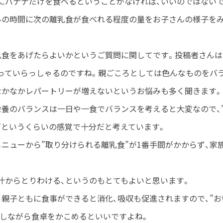
にバナナだけを食べるということがなければ、いいのではない
外の時間に次の離乳食が食べれる程度の量をお子さんの様子を
乳食をあげたらよいかというご質問に関してです。投稿者さんは
っていらっしゃるのですね。親ごころとしては色んなものをバ
なかなかレパートリーが増えないというお悩みも多く聞きます。
栄養のバランスは一日や一食でバランスを考えると大変なので、
”というくらいの感覚で十分だと考えています。
メニューから”取り分けられる離乳食”が1番手間がかからず、家
汁からとりわける、というのもとてもよいと思います。
ら親子ともに食事ができると消化、吸収も促進されますので、”お
をしながら食卓をかこめるといいですよね。