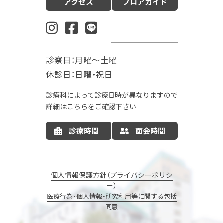
アクセス
フロアガイド
産科（周産期）
婦人科・更年期外来
小児科
生殖内分泌科
東洋医学漢方診療科
乳腺外科
肛門外科
麻酔科
診察日：月曜～土曜
入院案内
休診日：日曜・祝日
お産の入院について
お部屋について
診療科によって診療日時が異なりますので
お食事について
LDR
MFICU
詳細はこちらをご確認下さい
新生児センター
出産の流れ
出産方法
診療時間
面会時間
里帰り出産
病院情報の公開
産後ケア
マタニティサポート
個人情報保護方針（プライバシーポリシ
ー）
ナーサリーコアラ
コアラウェルネス
医療行為・個人情報・研究利用等に関する包括
同意
コアラウェルネスのご予約
エステサロン