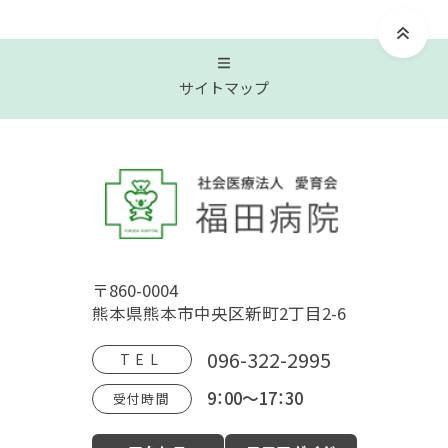
サイトマップ
トップページ
福田病院について
〒860-0004
病院概要
福田病院の歴史
HOSPITAL MOVIE
熊本県熊本市中央区新町2丁目2-6
地域文化交流館
アクセス
フロアガイド
096-322-2995
TEL
9：00～17：30
受付時間
診療案内