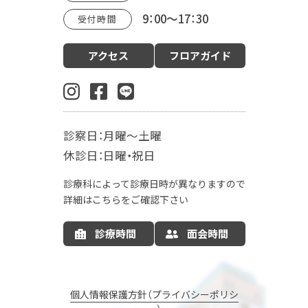
9：00～17：30
受付時間
診療案内
アクセス
フロアガイド
産科（周産期）
婦人科・更年期外来
小児科
生殖内分泌科
東洋医学漢方診療科
乳腺外科
肛門外科
麻酔科
診察日：月曜～土曜
入院案内
休診日：日曜・祝日
お産の入院について
お部屋について
診療科によって診療日時が異なりますので
お食事について
LDR
MFICU
詳細はこちらをご確認下さい
新生児センター
出産の流れ
出産方法
診療時間
面会時間
里帰り出産
病院情報の公開
産後ケア
マタニティサポート
個人情報保護方針（プライバシーポリシ