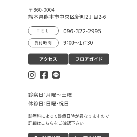
福田病院について
〒860-0004
病院概要
福田病院の歴史
HOSPITAL MOVIE
熊本県熊本市中央区新町2丁目2-6
地域文化交流館
アクセス
フロアガイド
096-322-2995
TEL
9：00～17：30
受付時間
診療案内
アクセス
フロアガイド
産科（周産期）
婦人科・更年期外来
小児科
生殖内分泌科
東洋医学漢方診療科
乳腺外科
肛門外科
麻酔科
診察日：月曜～土曜
入院案内
休診日：日曜・祝日
お産の入院について
お部屋について
診療科によって診療日時が異なりますので
お食事について
LDR
MFICU
詳細はこちらをご確認下さい
新生児センター
出産の流れ
出産方法