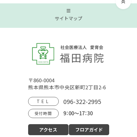
サイトマップ
トップページ
福田病院について
〒860-0004
病院概要
福田病院の歴史
HOSPITAL MOVIE
熊本県熊本市中央区新町2丁目2-6
地域文化交流館
アクセス
フロアガイド
096-322-2995
TEL
9：00～17：30
受付時間
診療案内
アクセス
フロアガイド
産科（周産期）
婦人科・更年期外来
小児科