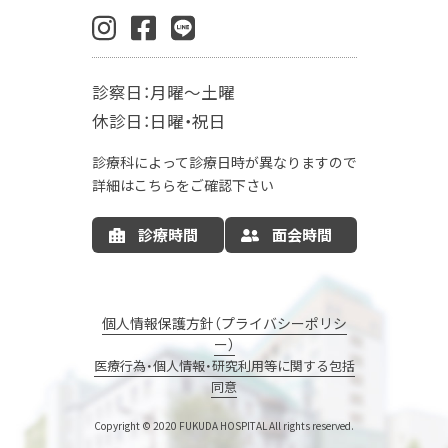
生殖内分泌科
東洋医学漢方診療科
乳腺外科
肛門外科
麻酔科
診察日：月曜～土曜
入院案内
休診日：日曜・祝日
お産の入院について
お部屋について
診療科によって診療日時が異なりますので
お食事について
LDR
MFICU
詳細はこちらをご確認下さい
新生児センター
出産の流れ
出産方法
診療時間
面会時間
里帰り出産
病院情報の公開
産後ケア
マタニティサポート
個人情報保護方針（プライバシーポリシ
ー）
ナーサリーコアラ
コアラウェルネス
医療行為・個人情報・研究利用等に関する包括
同意
コアラウェルネスのご予約
エステサロン
母親・両親学級
Copyright © 2020 FUKUDA HOSPITAL
All rights reserved.