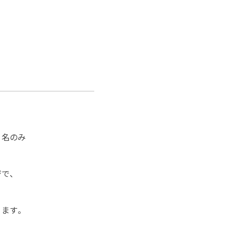
１名のみ
で、
ます。