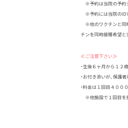
※予約は当院の予約シ
※予約には当院のID
※他のワクチンと同時
チンを同時接種希望と
≪ご注意下さい≫
・生後６ヶ月から１２
・お付き添いが、保護者
・料金は１回目４００
※他施設で１回目を接