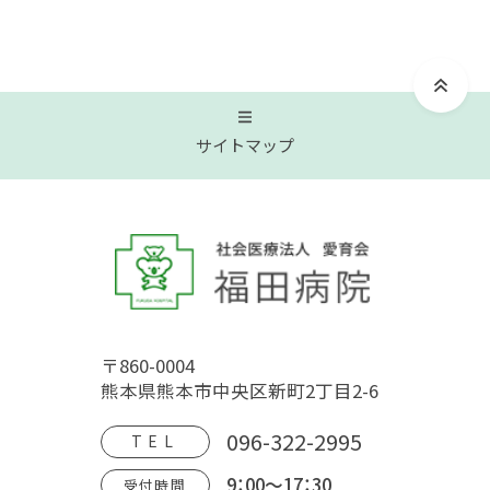
サイトマップ
トップページ
福田病院について
〒860-0004
病院概要
福田病院の歴史
HOSPITAL MOVIE
熊本県熊本市中央区新町2丁目2-6
地域文化交流館
アクセス
フロアガイド
096-322-2995
TEL
9：00～17：30
受付時間