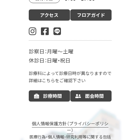
診療案内
アクセス
フロアガイド
産科（周産期）
婦人科・更年期外来
小児科
生殖内分泌科
東洋医学漢方診療科
乳腺外科
肛門外科
麻酔科
診察日：月曜～土曜
入院案内
休診日：日曜・祝日
お産の入院について
お部屋について
診療科によって診療日時が異なりますので
お食事について
LDR
MFICU
詳細はこちらをご確認下さい
新生児センター
出産の流れ
出産方法
診療時間
面会時間
里帰り出産
病院情報の公開
産後ケア
マタニティサポート
個人情報保護方針（プライバシーポリシ
ー）
ナーサリーコアラ
コアラウェルネス
医療行為・個人情報・研究利用等に関する包括