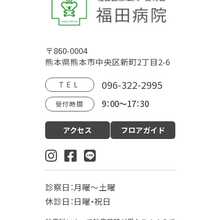
福田病院について
〒860-0004
病院概要
福田病院の歴史
HOSPITAL MOVIE
熊本県熊本市中央区新町2丁目2-6
地域文化交流館
アクセス
フロアガイド
096-322-2995
TEL
9：00～17：30
受付時間
診療案内
アクセス
フロアガイド
産科（周産期）
婦人科・更年期外来
小児科
生殖内分泌科
東洋医学漢方診療科
乳腺外科
肛門外科
麻酔科
診察日：月曜～土曜
入院案内
休診日：日曜・祝日
お産の入院について
お部屋について