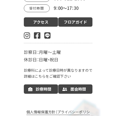
9：00～17：30
受付時間
診療案内
アクセス
フロアガイド
産科（周産期）
婦人科・更年期外来
小児科
生殖内分泌科
東洋医学漢方診療科
乳腺外科
肛門外科
麻酔科
診察日：月曜～土曜
入院案内
休診日：日曜・祝日
お産の入院について
お部屋について
診療科によって診療日時が異なりますので
お食事について
LDR
MFICU
詳細はこちらをご確認下さい
新生児センター
出産の流れ
出産方法
診療時間
面会時間
里帰り出産
病院情報の公開
産後ケア
マタニティサポート
個人情報保護方針（プライバシーポリシ