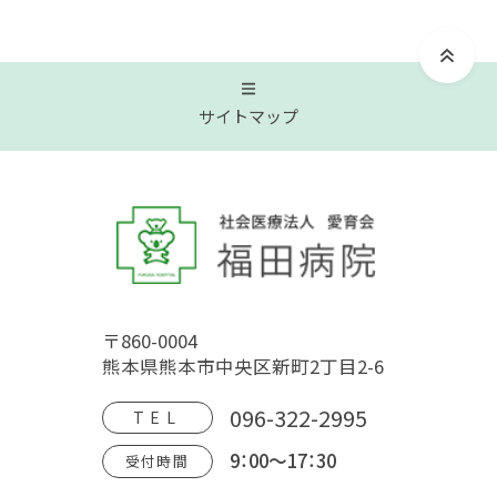
サイトマップ
トップページ
福田病院について
〒860-0004
病院概要
福田病院の歴史
HOSPITAL MOVIE
熊本県熊本市中央区新町2丁目2-6
地域文化交流館
アクセス
フロアガイド
096-322-2995
TEL
9：00～17：30
受付時間
診療案内