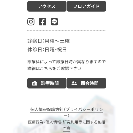
アクセス
フロアガイド
産科（周産期）
婦人科・更年期外来
小児科
生殖内分泌科
東洋医学漢方診療科
乳腺外科
肛門外科
麻酔科
診察日：月曜～土曜
入院案内
休診日：日曜・祝日
お産の入院について
お部屋について
診療科によって診療日時が異なりますので
お食事について
LDR
MFICU
詳細はこちらをご確認下さい
新生児センター
出産の流れ
出産方法
診療時間
面会時間
里帰り出産
病院情報の公開
産後ケア
マタニティサポート
個人情報保護方針（プライバシーポリシ
ー）
ナーサリーコアラ
コアラウェルネス
医療行為・個人情報・研究利用等に関する包括
同意
コアラウェルネスのご予約
エステサロン