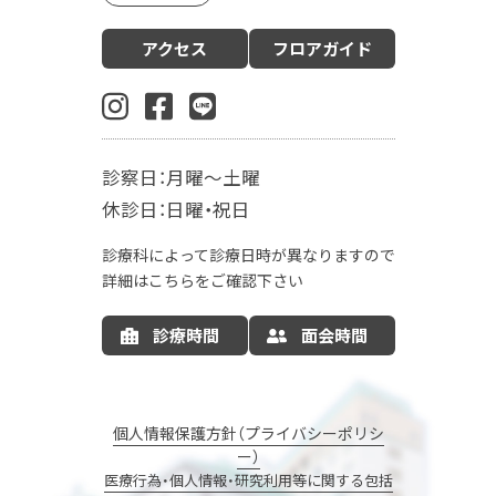
診療案内
アクセス
フロアガイド
産科（周産期）
婦人科・更年期外来
小児科
生殖内分泌科
東洋医学漢方診療科
乳腺外科
肛門外科
麻酔科
診察日：月曜～土曜
入院案内
休診日：日曜・祝日
お産の入院について
お部屋について
診療科によって診療日時が異なりますので
お食事について
LDR
MFICU
詳細はこちらをご確認下さい
新生児センター
出産の流れ
出産方法
診療時間
面会時間
里帰り出産
病院情報の公開
産後ケア
マタニティサポート
個人情報保護方針（プライバシーポリシ
ー）
ナーサリーコアラ
コアラウェルネス
医療行為・個人情報・研究利用等に関する包括