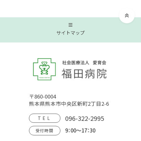
サイトマップ
トップページ
福田病院について
〒860-0004
病院概要
福田病院の歴史
HOSPITAL MOVIE
熊本県熊本市中央区新町2丁目2-6
地域文化交流館
アクセス
フロアガイド
096-322-2995
TEL
9：00～17：30
受付時間
診療案内