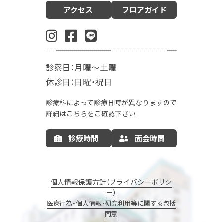
アクセス
フロアガイド
産科（周産期）
婦人科・更年期外来
小児科
生殖内分泌科
東洋医学漢方診療科
乳腺外科
肛門外科
麻酔科
診察日：月曜～土曜
入院案内
休診日：日曜・祝日
お産の入院について
お部屋について
診療科によって診療日時が異なりますので
お食事について
LDR
MFICU
詳細はこちらをご確認下さい
新生児センター
出産の流れ
出産方法
診療時間
面会時間
里帰り出産
病院情報の公開
産後ケア
マタニティサポート
個人情報保護方針（プライバシーポリシ
ー）
ナーサリーコアラ
コアラウェルネス
医療行為・個人情報・研究利用等に関する包括
同意
コアラウェルネスのご予約
エステサロン