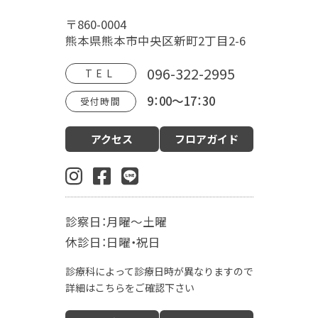
福田病院について
〒860-0004
病院概要
福田病院の歴史
HOSPITAL MOVIE
熊本県熊本市中央区新町2丁目2-6
地域文化交流館
アクセス
フロアガイド
096-322-2995
TEL
9：00～17：30
受付時間
診療案内
アクセス
フロアガイド
産科（周産期）
婦人科・更年期外来
小児科
生殖内分泌科
東洋医学漢方診療科
乳腺外科
肛門外科
麻酔科
診察日：月曜～土曜
入院案内
休診日：日曜・祝日
お産の入院について
お部屋について
診療科によって診療日時が異なりますので
お食事について
LDR
MFICU
詳細はこちらをご確認下さい
新生児センター
出産の流れ
出産方法