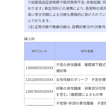
り妊娠高血圧症候群や胎児発育不全、多胎妊娠、
おります。新生児科との連携により、急変時の母
高い帝王切開による分娩も積極的に受け入れてい
んでおります。
（注）正常分娩や無痛分娩は、自費診療（DPC対象
婦人科
DPCコード
DPC名称
子宮の良性腫瘍 腹腔鏡下腟式
120060XX02XXXX
摘術等
120220XX01XXXX
女性性器のポリープ 子宮全摘
卵巣の良性腫瘍 卵巣部分切除
120070XX02XXXX
を含む。）腹腔鏡によるもの等
子宮頸・体部の悪性腫瘍 子宮