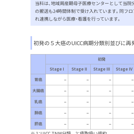
当科は、地域周産期母子医療センターとして当院
の搬送も24時間体制で受け入れています。同フロア
れ連携しながら医療・看護を行っています。
初発の５大癌のUICC病期分類別並びに再
初発
Stage I
Stage II
Stage III
Stage IV
–
–
–
–
胃癌
–
–
–
–
大腸癌
–
–
–
–
乳癌
–
–
–
–
肺癌
–
–
–
–
肝癌
※ 1：UICC TNM分類，2：癌取扱い規約