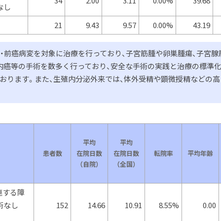
34
2.00
3.11
0.00%
39.68
なし
21
9.43
9.57
0.00%
43.19
・前癌病変を対象に治療を行っており、子宮筋腫や卵巣腫瘍、子宮腺
皮内癌等の手術を数多く行っており、安全な手術の実践と治療の標準
おります。また、生殖内分泌外来では、体外受精や顕微授精などの高
平均
平均
患者数
在院日数
在院日数
転院率
平均年齢
（自院）
（全国）
連する障
手術なし
152
14.66
10.91
8.55%
0.00