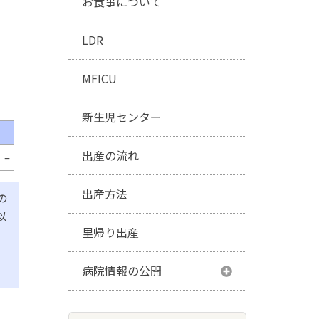
お食事について
LDR
MFICU
新生児センター
出産の流れ
–
出産方法
の
以
里帰り出産
の
病院情報の公開
令和6年度