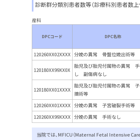
診断群分類別患者数等（診療科別患者数上
産科
DPCコード
DPC名称
120260XX02XXXX
分娩の異常 骨盤位娩出術等
胎児及び胎児付属物の異常 手
120180XX99XX0X
し 副傷病なし
胎児及び胎児付属物の異常 子
120180XX01XXXX
摘術等
120260XX01XXXX
分娩の異常 子宮破裂手術等
120260XX99XXXX
分娩の異常 手術なし
当院では、MFICU（Maternal Fetal Inten