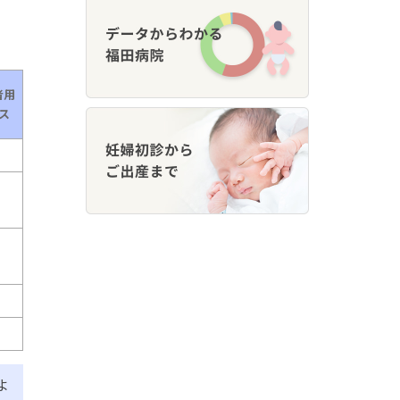
令和5年度
令和4年度
者用
ス
令和3年度
令和2年度
令和元年度
よ