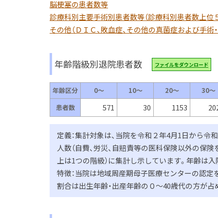
脳梗塞の患者数等
診療科別主要手術別患者数等（診療科別患者数上位
その他（ＤＩＣ、敗血症、その他の真菌症および手術
年齢階級別退院患者数
ファイルをダウンロード
年齢区分
0～
10～
20～
30～
571
30
1153
20
患者数
定義：集計対象は、当院を令和２年4月1日から令
人数（自費、労災、自賠責等の医科保険以外の保険を
上は1つの階級）に集計し示しています。年齢は入
特徴：当院は地域周産期母子医療センターの認定
割合は出生年齢・出産年齢の０～40歳代の方が占