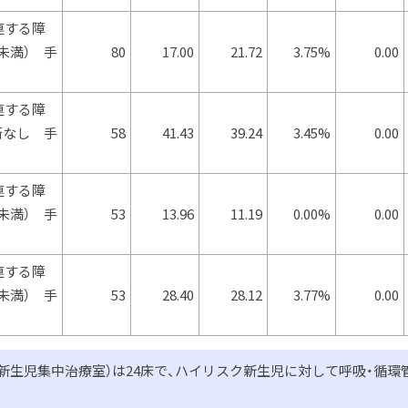
連する障
g未満） 手
80
17.00
21.72
3.75%
0.00
連する障
手術なし 手
58
41.43
39.24
3.45%
0.00
連する障
g未満） 手
53
13.96
11.19
0.00%
0.00
連する障
g未満） 手
53
28.40
28.12
3.77%
0.00
are Unit：新生児集中治療室）は24床で、ハイリスク新生児に対して呼吸・循環