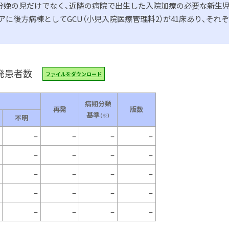
分娩の児だけでなく、近隣の病院で出生した入院加療の必要な新生
に後方病棟としてGCU（小児入院医療管理料2）が41床あり、それぞ
発患者数
ファイルをダウンロード
病期分類
再発
版数
基準
（※）
不明
–
–
–
–
–
–
–
–
–
–
–
–
–
–
–
–
–
–
–
–