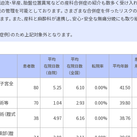
切迫流・早産、胎盤位置異常などの産科合併症の紹介も数多く受け入
児の管理を可能としております。さまざまな合併症を伴ったリスク
ます。また、産科と麻酔科が連携し、安心・安全な無痛分娩にも取り
外症例）のため上記対象外となります。
平均
平均
患者数
在院日数
在院日数
転院率
平均年齢
（自院）
（全国）
子宮全
80
5.25
6.10
0.00%
41.50
術等
70
1.04
2.93
0.00%
39.80
術（腟式
38
4.97
6.16
0.00%
38.76
頸部（腟