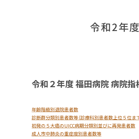
令和2年
令和２年度
福田病院
病院指
年齢階級別退院患者数
診断群分類別患者数等（診療科別患者数上位５位まで
初発の５大癌のUICC病期分類別並びに再発患者数
成人市中肺炎の重症度別患者数等