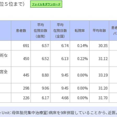
位５位まで）
ファイルをダウンロード
平均
平均
患
患者数
在院日数
在院日数
転院率
平均年齢
パ
（自院）
（全国）
691
6.57
6.74
0.14%
30.35
術な
450
6.52
6.13
0.22%
31.12
宮全
445
8.80
9.45
0.00%
33.19
298
9.06
9.45
0.00%
31.20
226
6.17
4.68
0.00%
31.70
sive Care Unit：母体胎児集中治療室）病床を9床併設していることから、近医