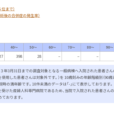
５位まで）
・術後の合併症の発生率）
40～
50～
60～
70～
80～
90～
27
398
28
–
–
–
和３年3月31日までの調査対象となる一般病棟へ入院された患者さん
使用した患者さんは対象外です。）を 10歳刻みの年齢階級別（90歳
院時の満年齢です。10件未満のデータは「-」にて表示しております。
を受けた産婦人科専門病院であるため、当院で入院された患者さん
めております。