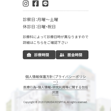
肛門外科
麻酔科
診察日：月曜～土曜
入院案内
休診日：日曜・祝日
お産の入院について
お部屋について
診療科によって診療日時が異なりますので
お食事について
LDR
MFICU
詳細はこちらをご確認下さい
新生児センター
出産の流れ
出産方法
診療時間
面会時間
里帰り出産
病院情報の公開
産後ケア
マタニティサポート
個人情報保護方針（プライバシーポリシ
ー）
ナーサリーコアラ
コアラウェルネス
医療行為・個人情報・研究利用等に関する包括
同意
コアラウェルネスのご予約
エステサロン
母親・両親学級
Copyright © 2020 FUKUDA HOSPITAL
All rights reserved.