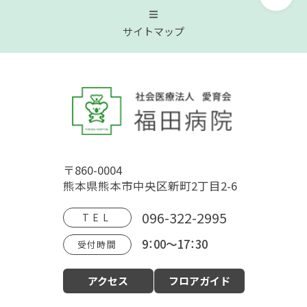
サイトマップ
トップページ
福田病院について
〒860-0004
病院概要
福田病院の歴史
HOSPITAL MOVIE
熊本県熊本市中央区新町2丁目2-6
地域文化交流館
アクセス
フロアガイド
096-322-2995
TEL
9：00～17：30
受付時間
診療案内
アクセス
フロアガイド
産科（周産期）
婦人科・更年期外来
小児科
生殖内分泌科
東洋医学漢方診療科
乳腺外科