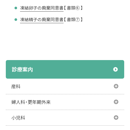
凍結卵子の廃棄同意書
【 書類⑥ 】
凍結精子の廃棄同意書
【 書類⑦ 】
診療案内
産科
産科
婦人科・更年期外来
産科診療
婦人科・更年期外来
小児科