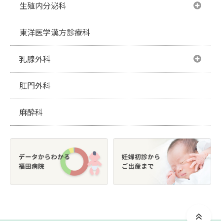
無痛分娩
婦人科診療
小児科
生殖内分泌科
周産期セミオープンシステム
婦人科腹腔鏡下手術
小児科診療
生殖内分泌科
東洋医学漢方診療科
小児科のご紹介
生殖内分泌科診療
乳腺外科
乳腺外科
肛門外科
ブレストセンター
麻酔科
乳がんの診断と治療